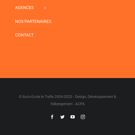
AGENCES
NOS PARTENAIRES
CONTACT
© Auto-Ecole le Trefle 2004-2020 - Design, Développement &
Hébergement - ACPA
Facebook
Twitter
YouTube
Instagram